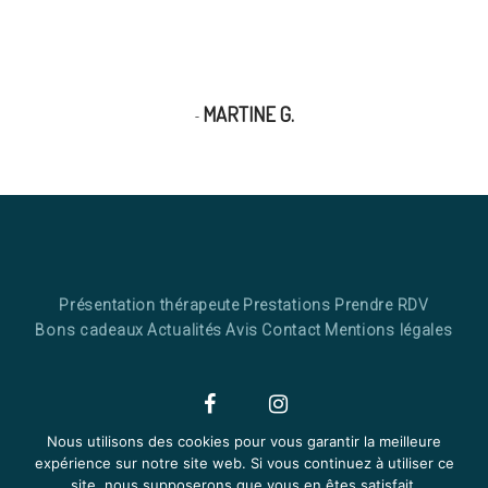
premier massage Kobido . Alizée est très douce ,
un moment hors du temps . Merci” 28/04/2023
MARTINE G.
Présentation thérapeute
Prestations
Prendre RDV
Bons cadeaux
Actualités
Avis
Contact
Mentions légales
Nous utilisons des cookies pour vous garantir la meilleure
Facebook
Instagram
expérience sur notre site web. Si vous continuez à utiliser ce
© 2026 Tous droits réservés - Conception & réalisation :
Yata!
site, nous supposerons que vous en êtes satisfait.