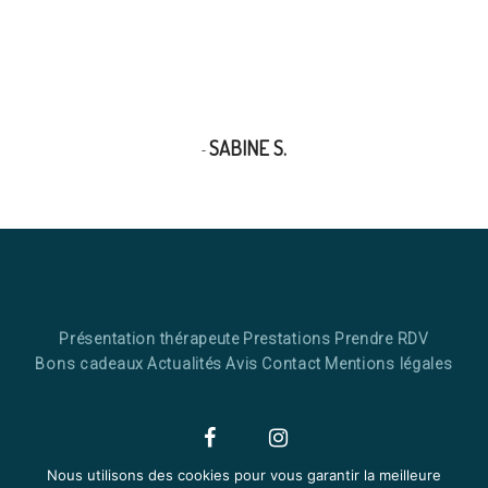
temps pour moi entre les mains expertes d’Alizée.
Quel bien-être ! Merci encore pour ce moment”
10/01/2023
SABINE S.
Présentation thérapeute
Prestations
Prendre RDV
Bons cadeaux
Actualités
Avis
Contact
Mentions légales
Nous utilisons des cookies pour vous garantir la meilleure
Facebook
Instagram