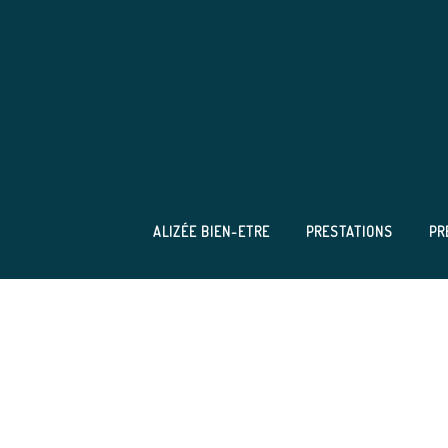
Skip
to
content
ALIZÉE BIEN-ETRE
PRESTATIONS
PR
“Alizée est